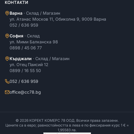
КОНТАКТИ
Варна
·
Склад / Магазин
ул. Атанас Москов 11, Обиколна 9, 9009 Варна
052 / 636 959
София
·
Склад
ул. Мими Балканска 98
0898 / 45 06 77
Кърджали
·
Склад / Магазин
ул. Отец Паисий 12
0899 / 16 55 50
052 / 636 959
office@cc78.bg
©
2026
КОРЕКТ КОМЕРС 78 ООД
. Всички права запазени.
Цените са в евро; равностойността в лева е по фиксирания курс 1 € =
1,95583 лв.