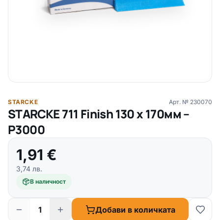
STARCKE
Арт. №
230070
STARCKE 711 Finish 130 х 170мм –
P3000
1,91
€
3,74
лв.
В наличност
Добави в количката