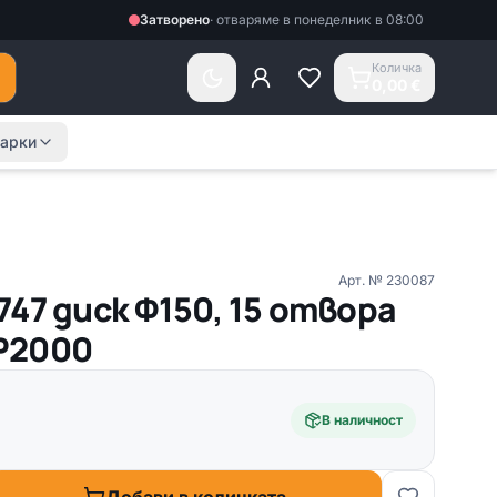
Затворено
·
отваряме в понеделник в 08:00
Количка
0,00 €
арки
Арт. №
230087
47 диск Ф150, 15 отвора
 P2000
В наличност