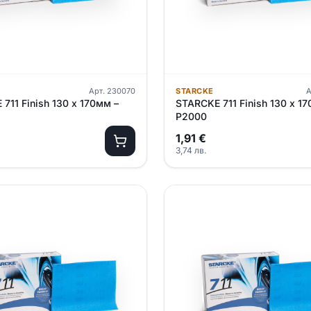
Арт.
230070
STARCKE
А
711 Finish 130 х 170мм –
STARCKE 711 Finish 130 х 1
P2000
1,91
€
3,74
лв.