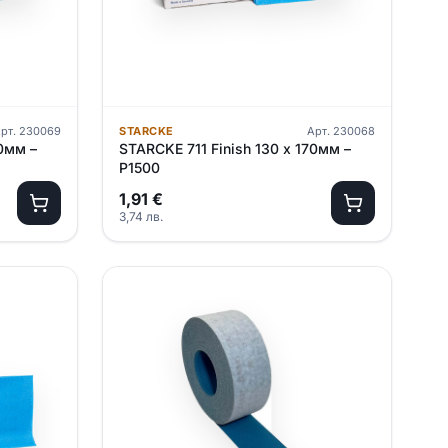
рт.
230069
STARCKE
Арт.
230068
70мм –
STARCKE 711 Finish 130 х 170мм –
P1500
1,91
€
3,74
лв.