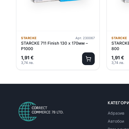
STARCKE
Арт.
230067
STARCKE
STARCKE 711 Finish 130 х 170мм –
STARCKE 
P1000
800
1,91
€
1,91
€
3,74
лв.
3,74
лв.
КАТЕГОР
Абразив
Автобои