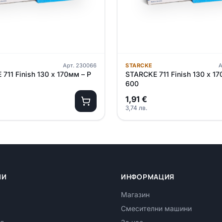
Арт.
230066
STARCKE
А
711 Finish 130 х 170мм – P
STARCKE 711 Finish 130 х 17
600
1,91
€
3,74
лв.
ИИ
ИНФОРМАЦИЯ
Магазин
Смесителни машини