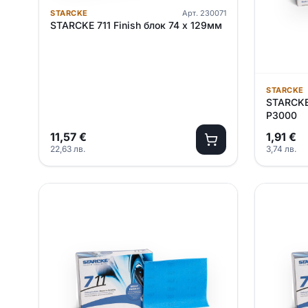
STARCKE
Арт.
230071
STARCKE 711 Finish блок 74 х 129мм
STARCKE
STARCKE 
P3000
11,57
€
1,91
€
22,63
лв.
3,74
лв.