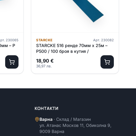
рт.
230065
STARCKE
Арт.
230082
0мм – P
STARCKE 516 ренде 70мм х 25м –
P500 / 100 броя в кутия /
18,90
€
36,97
лв.
КОНТАКТИ
Варна
·
Склад / Магазин
ул. Атанас Москов 11, Обиколна 9,
9009 Варна