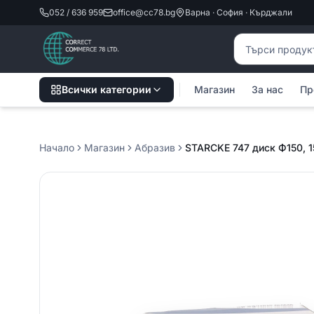
052 / 636 959
office@cc78.bg
Варна · София · Кърджали
Търсене на пр
Всички категории
Магазин
За нас
Пр
Начало
Магазин
Абразив
STARCKE 747 диск Ф150, 15