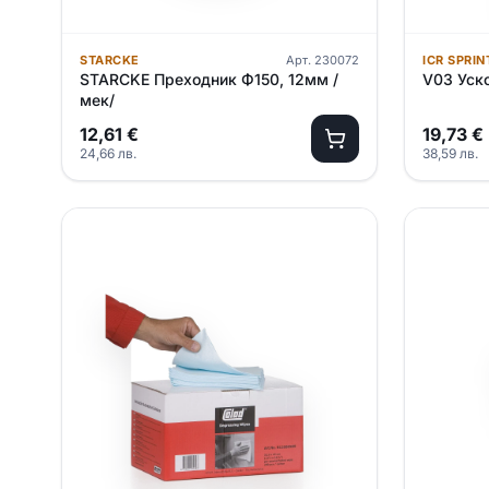
STARCKE
Арт.
230072
ICR SPRIN
STARCKE Преходник Ф150, 12мм /
V03 Уско
мек/
12,61
€
19,73
€
24,66
лв.
38,59
лв.