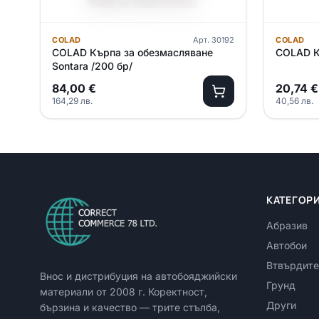
COLAD
Арт.
30192
COLAD
COLAD Кърпа за обезмасляване
COLAD К
Sontara /200 бр/
84,00
€
20,74
€
164,29
лв.
40,56
лв.
КАТЕГОР
Абразив
Автобои
Втвърдите
Внос и дистрибуция на автобояджийски
Грунд
материали от
2008
г. Коректност,
Други
бързина и качество — трите стълба,