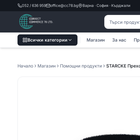
052 / 636 959
office@cc78.bg
Варна · София · Кърджали
Търсене на пр
Всички категории
Магазин
За нас
Пр
Начало
Магазин
Помощни продукти
STARCKE Прехо