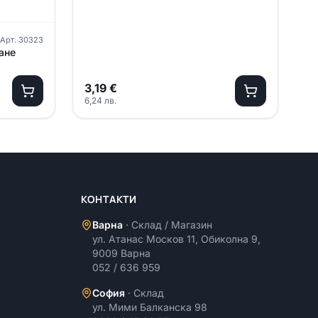
Арт.
30323
ане
3,19
€
6,24
лв.
КОНТАКТИ
Варна
·
Склад / Магазин
ул. Атанас Москов 11, Обиколна 9,
9009 Варна
052 / 636 959
София
·
Склад
ул. Мими Балканска 98