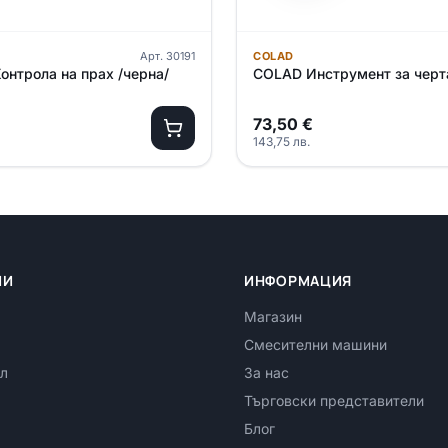
Арт.
30191
COLAD
онтрола на прах /черна/
COLAD Инструмент за черт
73,50
€
143,75
лв.
ИИ
ИНФОРМАЦИЯ
Магазин
Смесителни машини
л
За нас
Търговски представители
Блог