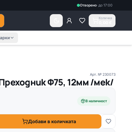
Отворено
·
до 17:00
Количка
0,00 €
арки
Арт. №
230073
Преходник Ф75, 12мм /мек/
В наличност
Добави в количката