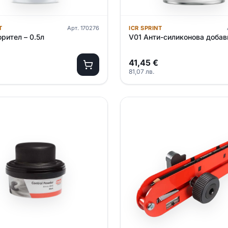
T
Арт.
170276
ICR SPRINT
рител – 0.5л
V01 Анти-силиконова добавк
41,45
€
81,07
лв.