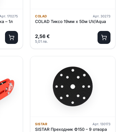
Арт.
170275
COLAD
Арт.
30273
а – 1л
COLAD Тиксо 19мм х 50м UV/Aqua
2,56
€
5,01
лв.
SISTAR
Арт.
130173
SISTAR Преходник Ф150 – 9 отвора