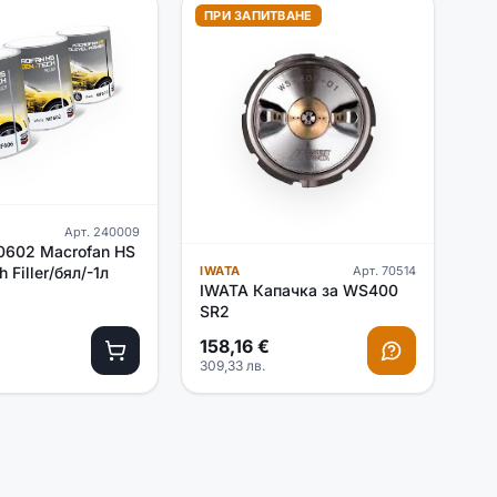
ПРИ ЗАПИТВАНЕ
Арт.
240009
0602 Macrofan HS
 Filler/бял/-1л
IWATA
Арт.
70514
IWATA Капачка за WS400
SR2
158,16
€
309,33
лв.