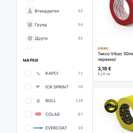
Втвърдител
53
Грунд
54
Други
92
VIBAC
За Облепяне
9
Тиксо Vibac 50m
червено/
МАРКИ
Защитни Средства
27
3,19
€
KAPCI
72
6,24
лв.
Инструменти
52
ICR SPRINT
76
Кит
41
BOLL
118
Лак
30
COLAD
67
Пистолети и
135
аксесоари
EVERCOAT
19