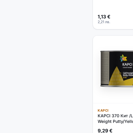
VIBAC
11
1,13
€
2,21
лв.
KAPCI
KAPCI 370 Кит /L
Weight Putty/Yell
9,29
€