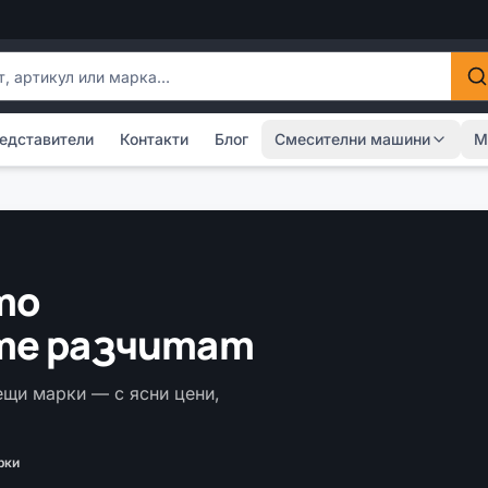
одукти
едставители
Контакти
Блог
Смесителни машини
М
то
те разчитат
ещи марки — с ясни цени,
рки