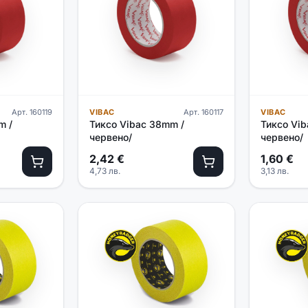
Арт.
160119
VIBAC
Арт.
160117
VIBAC
m /
Тиксо Vibac 38mm /
Тиксо Vib
червено/
червено/
2,42
€
1,60
€
4,73
лв.
3,13
лв.