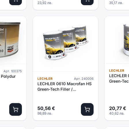
23,92
лв.
35,17
лв.
LECHLER
Арт.
100375
LECHLER 
 Polydur
LECHLER
Арт.
240006
Green-Tech
LECHLER 0610 Macrofan HS
Green-Tech Filler /
черен/-2.5л
50,56
€
20,77
€
98,89
лв.
40,62
лв.