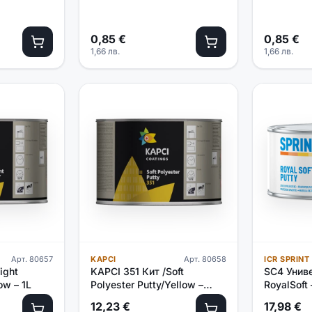
0,85
€
0,85
€
1,66
лв.
1,66
лв.
Арт.
80657
KAPCI
Арт.
80658
ICR SPRINT
ight
KAPCI 351 Кит /Soft
SC4 Унив
ow – 1L
Polyester Putty/Yellow –
RoyalSoft 
1.7кг
12,23
€
17,98
€