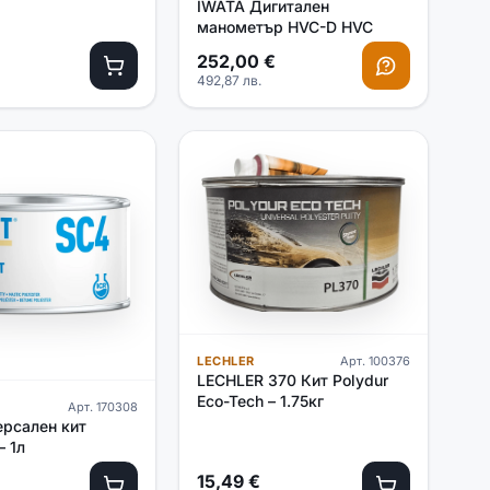
IWATA Дигитален
манометър HVC-D HVC
252,00
€
492,87
лв.
LECHLER
Арт.
100376
LECHLER 370 Кит Polydur
Eco-Tech – 1.75кг
Арт.
170308
ерсален кит
– 1л
15,49
€