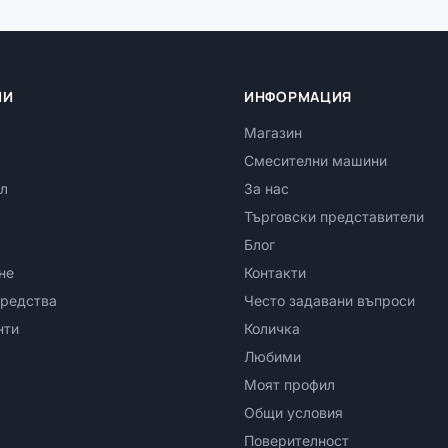
ИИ
ИНФОРМАЦИЯ
Магазин
Смесителни машини
л
За нас
Търговски представители
Блог
не
Контакти
редства
Често задавани въпроси
нти
Количка
Любими
Моят профил
Общи условия
Поверителност