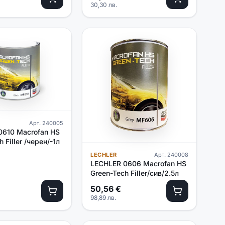
30,30
лв.
Арт.
240005
0610 Macrofan HS
 Filler /черен/-1л
LECHLER
Арт.
240008
LECHLER 0606 Macrofan HS
Green-Tech Filler/сив/2.5л
50,56
€
98,89
лв.