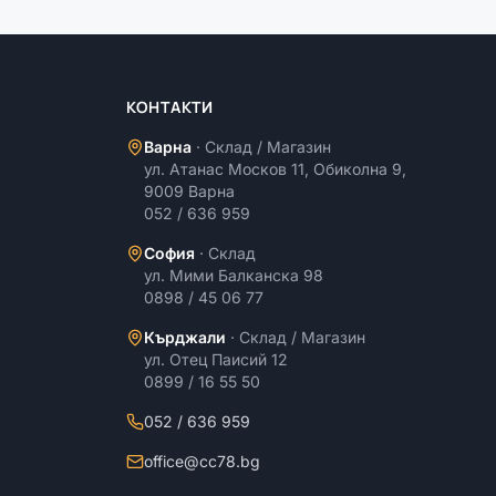
КОНТАКТИ
Варна
·
Склад / Магазин
ул. Атанас Москов 11, Обиколна 9,
9009 Варна
052 / 636 959
София
·
Склад
ул. Мими Балканска 98
0898 / 45 06 77
Кърджали
·
Склад / Магазин
ул. Отец Паисий 12
0899 / 16 55 50
052 / 636 959
office@cc78.bg