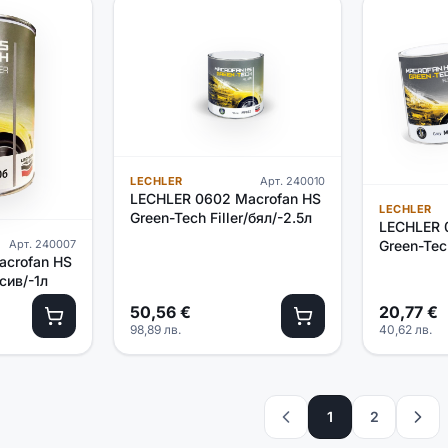
LECHLER
Арт.
240010
LECHLER 0602 Macrofan HS
LECHLER
Green-Tech Filler/бял/-2.5л
LECHLER 
Green-Tech
Арт.
240007
acrofan HS
/сив/-1л
50,56
€
20,77
€
98,89
лв.
40,62
лв.
1
2