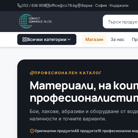
052 / 636 959
office@cc78.bg
Варна · София · Кърджали
Търсене на пр
Всички категории
Магазин
За нас
Пр
ПРОФЕСИОНАЛЕН КАТАЛОГ
Материали, на кои
професионалисти
Бои, лакове, абразиви и оборудване от вод
наличности и точните варианти.
Оригинални продукти
48 продукта
16
професионални ма