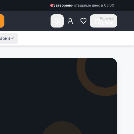
Затворено
·
отваряме днес в 08:00
Количка
0,00 €
арки