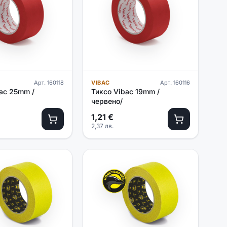
Арт.
160118
VIBAC
Арт.
160116
ac 25mm /
Тиксо Vibac 19mm /
червено/
1,21
€
2,37
лв.