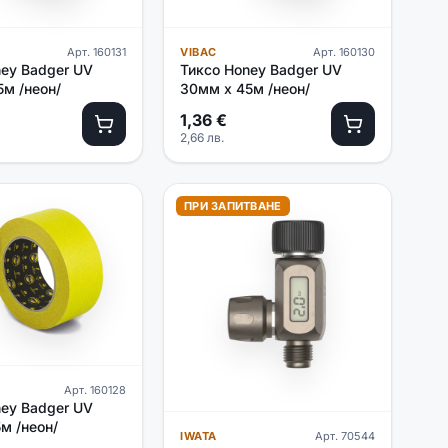
Арт.
160131
VIBAC
Арт.
160130
ney Badger UV
Тиксо Honey Badger UV
м /неон/
30мм х 45м /неон/
1,36
€
2,66
лв.
ПРИ ЗАПИТВАНЕ
Арт.
160128
ney Badger UV
м /неон/
IWATA
Арт.
70544