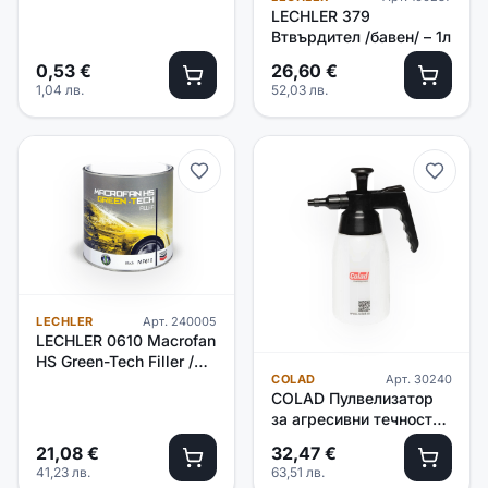
LECHLER 379
Втвърдител /бавен/ – 1л
0,53
€
26,60
€
1,04
лв.
52,03
лв.
LECHLER
Арт.
240005
LECHLER 0610 Macrofan
HS Green-Tech Filler /
COLAD
Арт.
30240
черен/-1л
COLAD Пулвелизатор
за агресивни течности
1л /EPDM/
21,08
€
32,47
€
41,23
лв.
63,51
лв.