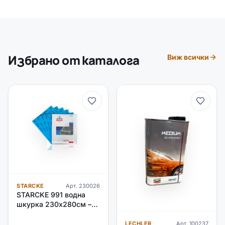
Избрано от каталога
Виж всички
STARCKE
Арт.
230026
STARCKE 991 водна
шкурка 230х280см –
P2500
LECHLER
Арт.
100237