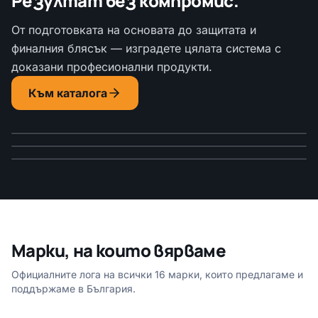
Резултат без компромис.
От подготовката на основата до защитата и
финалния блясък — изградете цялата система с
доказани професионални продукти.
ОТ ОСНОВАТА ДО ФИНИША
ICR SPRINT
Системен подход за предвидим
Към каталога
KAPCI COATINGS
Решения за бърза подготовка и
професионален резултат
Пълна бояджийска система за
надеждна защита
безупречен финиш
Марки, на които вярваме
Официалните лога на всички 16 марки, които предлагаме и
поддържаме в България.