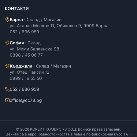
КОНТАКТИ
Варна
·
Склад / Магазин
ул. Атанас Москов 11, Обиколна 9, 9009 Варна
052 / 636 959
София
·
Склад
ул. Мими Балканска 98
0898 / 45 06 77
Кърджали
·
Склад / Магазин
ул. Отец Паисий 12
0899 / 16 55 50
052 / 636 959
office@cc78.bg
©
2026
КОРЕКТ КОМЕРС 78 ООД
. Всички права запазени.
Цените са в евро; равностойността в лева е по фиксирания курс 1 € =