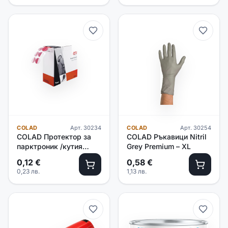
COLAD
Арт.
30234
COLAD
Арт.
30254
COLAD Протектор за
COLAD Ръкавици Nitril
парктроник /кутия
Grey Premium – XL
500бр/
0,12
€
0,58
€
0,23
лв.
1,13
лв.