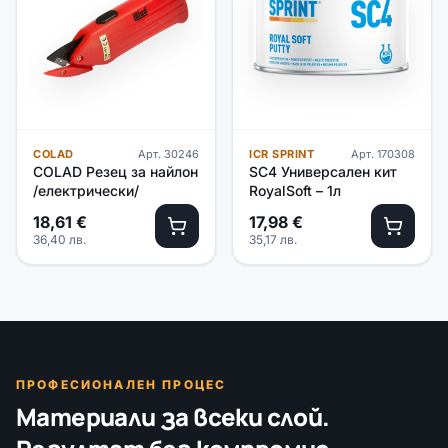
COLAD
Арт.
30246
ICR SPRINT
Арт.
170308
COLAD Резец за найлон
SC4 Универсален кит
/електрически/
RoyalSoft – 1л
18,61
€
17,98
€
36,40
лв.
35,17
лв.
ПРОФЕСИОНАЛЕН ПРОЦЕС
Материали за всеки слой.