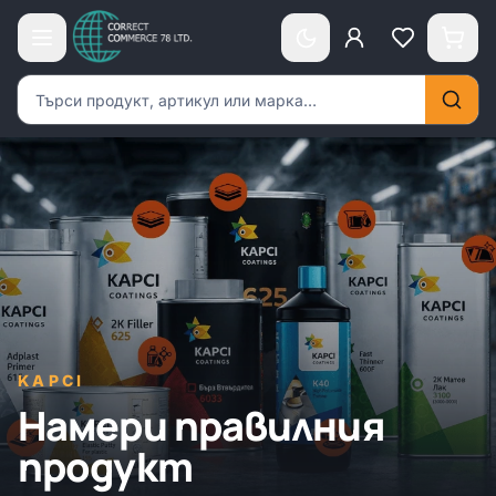
Търсене на продукти
KAPCI
Намери правилния
продукт